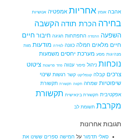
אחריות
אמפטיה
אהבה
אומץ
אנושיות
בחירה
הקשבה
הכרת תודה
חיים
השפעה
חיבור
התפתחות
חגיגה
התמדה
מודעות
חיים מלאים
חמלה
כוונה
למידה
מוות
מערכת יחסים
משמעות
מנהיגות
מסע
נוכחות
ציטוט
ניהול
ענווה
סיפור
פרשנות
פחד
צרכים
שינוי
קבלה
רגשות
קשר
קונפליקט
שיפוטיות
שמחה
תקשורת
תקווה
תקשורת
תקשורת
אפקטיבית
תקשורת בינאישית
מקרבת
תשומת לב
תגובות אחרונות
סאלי תדמור
על
חמישה ספרים ששינו את