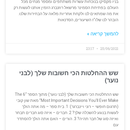
בניו מקסיקו בנוכחות עשרות משתתפים ומספר מנחים מכל
העולם. בפתיחת הסמינר מרשאל רוזנברג הזמין אותנו לעשות רק
את מה שמתאים לנו ולקחת אחריות מלאה על הבחירות שלנו.
הובהר לנו שלו"ז השיעורים, הסדנאות
להמשך קריאה »
23:17
25/06/2021
שש ההחלטות הכי חשובות שלך (לבני
נוער)
שש ההחלטות הכי חשובות שלך (לבני נוער) מתוך הספר “The 6
Most Important Decisions You'll Ever Make” מאת שון קובי
(תרגום חופשי – רוני ויינברגר): 1. בית ספר – מה אתה הולך
לעשות בנוגע להשכלה שלך? 2. חברים – איזה סוג חברים תבחר
ואיזה סוג של חבר תהיה? 3. הורים – האם אתה הולך להסתדר
עם