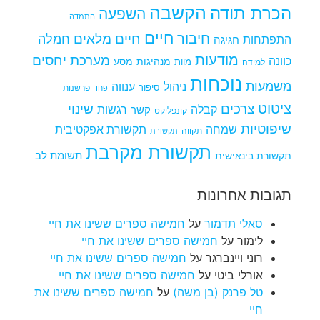
הקשבה
הכרת תודה
השפעה
התמדה
חיים
חיבור
חיים מלאים
חמלה
התפתחות
חגיגה
מודעות
מערכת יחסים
כוונה
מנהיגות
מסע
למידה
מוות
נוכחות
משמעות
ניהול
ענווה
סיפור
פרשנות
פחד
ציטוט
צרכים
שינוי
קבלה
רגשות
קשר
קונפליקט
שיפוטיות
שמחה
תקשורת אפקטיבית
תקווה
תקשורת
תקשורת מקרבת
תקשורת בינאישית
תשומת לב
תגובות אחרונות
סאלי תדמור
על
חמישה ספרים ששינו את חיי
לימור
על
חמישה ספרים ששינו את חיי
רוני ויינברגר
על
חמישה ספרים ששינו את חיי
אורלי ביטי
על
חמישה ספרים ששינו את חיי
טל פרנק (בן משה)
על
חמישה ספרים ששינו את
חיי