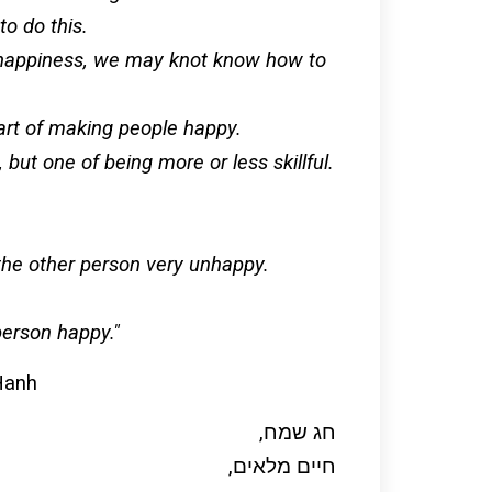
o do this.
e happiness, we may knot know how to
 art of making people happy.
 but one of being more or less skillful.
 the other person very unhappy.
person happy."
Hanh
חג שמח,
חיים מלאים,