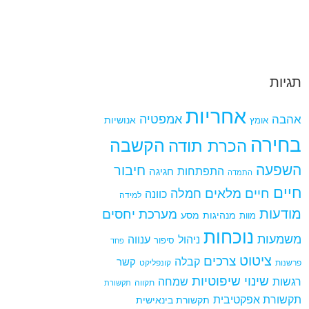
תגיות
אחריות
אמפטיה
אהבה
אומץ
אנושיות
בחירה
הקשבה
הכרת תודה
השפעה
חיבור
התפתחות
חגיגה
התמדה
חיים
חיים מלאים
חמלה
כוונה
למידה
מודעות
מערכת יחסים
מנהיגות
מסע
מוות
נוכחות
משמעות
ניהול
ענווה
סיפור
פחד
ציטוט
צרכים
קבלה
קשר
פרשנות
קונפליקט
שינוי
שיפוטיות
רגשות
שמחה
תקווה
תקשורת
תקשורת אפקטיבית
תקשורת בינאישית