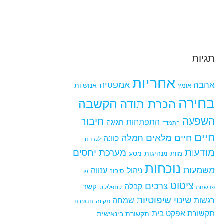
תגיות
אחריות
אמפטיה
אהבה
אומץ
אנושיות
בחירה
הקשבה
הכרת תודה
השפעה
חיבור
התפתחות
חגיגה
התמדה
חיים
חיים מלאים
חמלה
כוונה
למידה
מודעות
מערכת יחסים
מנהיגות
מסע
מוות
נוכחות
משמעות
ניהול
ענווה
סיפור
פחד
ציטוט
צרכים
קבלה
קשר
פרשנות
קונפליקט
שינוי
שיפוטיות
רגשות
שמחה
תקווה
תקשורת
תקשורת אפקטיבית
תקשורת בינאישית