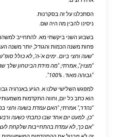
הסתכלנו על זה בסקרנות.
ניסינו להבין מה היה שם.
בשבוע השני ביקשתי מא. להתחייב למשהו רי
פחות משנה הכמות והגודל, יותר משנה העמ
"שעה וחצי ביום. ימים א'-ה', לא כולל סופ"ש
"מצוין"
, אמרתי,
"מה מידת הביטחון שלך שת
"גבוהה מאוד. 100%"
.
למפגש השלישי שלנו א. הגיע באנרגיה גבו
הוא כתב כל יום, וחווה התקדמות משמעותי
"נהדר,"
אמרתי,
"האם עמדת בשעה וחצי בכל
"כן. למעט יום אחד שבו כתבתי כשעה ורבע.
"אם כך, לא עמדת בהתחייבות שלקחת לעצ
זה לא מבטל את ההתקדמות המשמעותית
ו