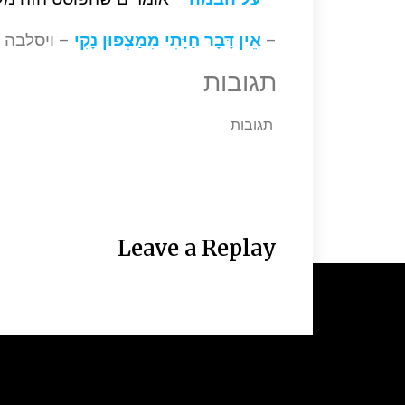
–
אֵין דָּבָר חַיָּתִי מִמַצְפּוּן נָקִי
– ויסלבה 
תגובות
תגובות
Leave a Replay