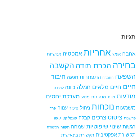
תגיות
אחריות
אמפטיה
אהבה
אומץ
אנושיות
בחירה
הקשבה
הכרת תודה
השפעה
חיבור
התפתחות
חגיגה
התמדה
חיים
חיים מלאים
חמלה
כוונה
למידה
מודעות
מערכת יחסים
מנהיגות
מסע
מוות
נוכחות
משמעות
ניהול
ענווה
סיפור
פחד
ציטוט
צרכים
קבלה
קשר
פרשנות
קונפליקט
שינוי
שיפוטיות
רגשות
שמחה
תקווה
תקשורת
תקשורת אפקטיבית
תקשורת בינאישית