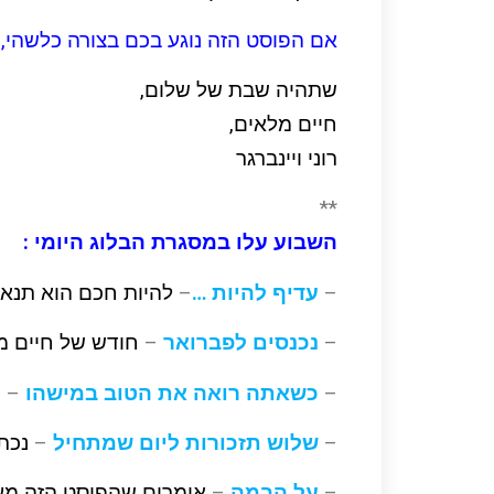
אם הפוסט הזה נוגע בכם בצורה כלשהי
שתהיה שבת של שלום,
חיים מלאים,
רוני ויינברגר
**
השבוע עלו במסגרת הבלוג היומי :
–
עדיף להיות …
–
להיות חכם הוא תנאי
–
נכנסים לפברואר
–
חודש של חיים מ
–
כשאתה רואה את הטוב במישהו
–
ח
–
שלוש תזכורות ליום שמתחיל
–
נכתב
–
על הבמה
–
אומרים שהפוסט הזה מ