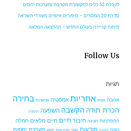
לקבלת 52 כלים לתקשורת מקרבת ומערכות יחסים
סדרת 20 המסרים – סיפורים אישיים מעוררי השראה
פיתוח קריירה בעולם החדש – ההרצאה המלאה
Follow Us
תגיות
אחריות
בחירה
אמפטיה
אהבה
אומץ
אנושיות
הקשבה
הכרת תודה
השפעה
התמדה
חיים
חיבור
חיים מלאים
חמלה
התפתחות
חגיגה
מודעות
מערכת יחסים
כוונה
מנהיגות
מסע
למידה
מוות