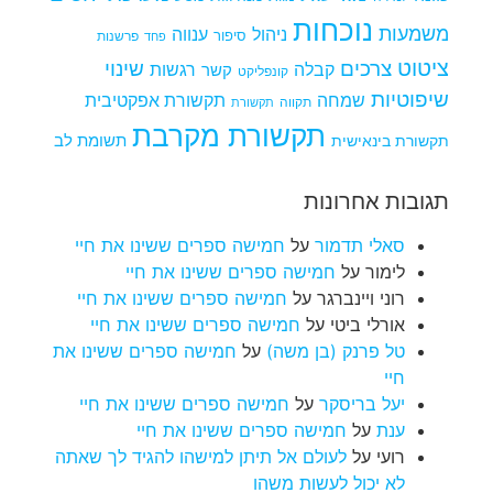
נוכחות
משמעות
ניהול
ענווה
סיפור
פרשנות
פחד
ציטוט
צרכים
שינוי
קבלה
רגשות
קשר
קונפליקט
שיפוטיות
שמחה
תקשורת אפקטיבית
תקווה
תקשורת
תקשורת מקרבת
תקשורת בינאישית
תשומת לב
תגובות אחרונות
סאלי תדמור
על
חמישה ספרים ששינו את חיי
לימור
על
חמישה ספרים ששינו את חיי
רוני ויינברגר
על
חמישה ספרים ששינו את חיי
אורלי ביטי
על
חמישה ספרים ששינו את חיי
טל פרנק (בן משה)
על
חמישה ספרים ששינו את
חיי
יעל בריסקר
על
חמישה ספרים ששינו את חיי
ענת
על
חמישה ספרים ששינו את חיי
רועי
על
לעולם אל תיתן למישהו להגיד לך שאתה
לא יכול לעשות משהו