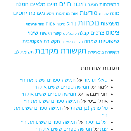
חיים
חיבור
חיים מלאים
חמלה
התפתחות
חגיגה
מודעות
מערכת יחסים
כוונה
מנהיגות
מסע
למידה
מוות
נוכחות
משמעות
ניהול
ענווה
סיפור
פרשנות
פחד
ציטוט
צרכים
שינוי
קבלה
רגשות
קשר
קונפליקט
שיפוטיות
שמחה
תקשורת אפקטיבית
תקווה
תקשורת
תקשורת מקרבת
תקשורת בינאישית
תשומת לב
תגובות אחרונות
סאלי תדמור
על
חמישה ספרים ששינו את חיי
לימור
על
חמישה ספרים ששינו את חיי
רוני ויינברגר
על
חמישה ספרים ששינו את חיי
אורלי ביטי
על
חמישה ספרים ששינו את חיי
טל פרנק (בן משה)
על
חמישה ספרים ששינו את
חיי
יעל בריסקר
על
חמישה ספרים ששינו את חיי
ענת
על
חמישה ספרים ששינו את חיי