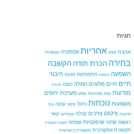
תגיות
אחריות
אמפטיה
אהבה
אומץ
אנושיות
בחירה
הקשבה
הכרת תודה
השפעה
חיבור
התפתחות
חגיגה
התמדה
חיים
חיים מלאים
חמלה
כוונה
למידה
מודעות
מערכת יחסים
מנהיגות
מסע
מוות
נוכחות
משמעות
ניהול
ענווה
סיפור
פחד
ציטוט
צרכים
קבלה
קשר
פרשנות
קונפליקט
שינוי
שיפוטיות
רגשות
שמחה
תקווה
תקשורת
תקשורת אפקטיבית
תקשורת בינאישית