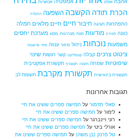
בחירה
אמפטיה
אהבה
אומץ
אנושיות
הקשבה
הכרת תודה
השפעה
התמדה
חיים
חיבור
חיים מלאים
חמלה
התפתחות
חגיגה
מודעות
מערכת יחסים
כוונה
מנהיגות
מסע
למידה
מוות
נוכחות
משמעות
ניהול
ענווה
סיפור
פרשנות
פחד
ציטוט
צרכים
שינוי
קבלה
רגשות
קשר
קונפליקט
שיפוטיות
שמחה
תקשורת אפקטיבית
תקווה
תקשורת
תקשורת מקרבת
תקשורת בינאישית
תשומת לב
תגובות אחרונות
סאלי תדמור
על
חמישה ספרים ששינו את חיי
לימור
על
חמישה ספרים ששינו את חיי
רוני ויינברגר
על
חמישה ספרים ששינו את חיי
אורלי ביטי
על
חמישה ספרים ששינו את חיי
טל פרנק (בן משה)
על
חמישה ספרים ששינו את