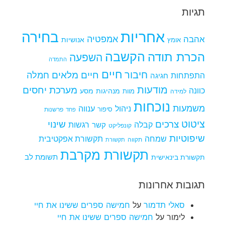
תגיות
אחריות
בחירה
אמפטיה
אהבה
אומץ
אנושיות
הקשבה
הכרת תודה
השפעה
התמדה
חיים
חיבור
חיים מלאים
חמלה
התפתחות
חגיגה
מודעות
מערכת יחסים
כוונה
מנהיגות
מסע
למידה
מוות
נוכחות
משמעות
ניהול
ענווה
סיפור
פרשנות
פחד
ציטוט
צרכים
שינוי
קבלה
רגשות
קשר
קונפליקט
שיפוטיות
שמחה
תקשורת אפקטיבית
תקווה
תקשורת
תקשורת מקרבת
תקשורת בינאישית
תשומת לב
תגובות אחרונות
סאלי תדמור
על
חמישה ספרים ששינו את חיי
לימור
על
חמישה ספרים ששינו את חיי