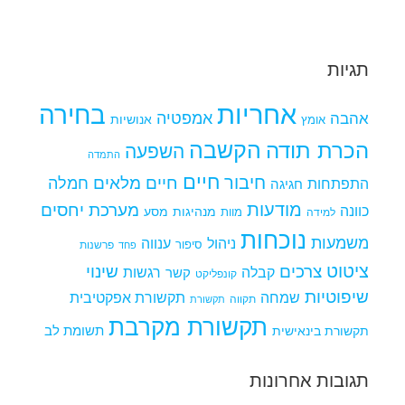
תגיות
אחריות
בחירה
אמפטיה
אהבה
אומץ
אנושיות
הקשבה
הכרת תודה
השפעה
התמדה
חיים
חיבור
חיים מלאים
חמלה
התפתחות
חגיגה
מודעות
מערכת יחסים
כוונה
מנהיגות
מסע
למידה
מוות
נוכחות
משמעות
ניהול
ענווה
סיפור
פרשנות
פחד
ציטוט
צרכים
שינוי
קבלה
רגשות
קשר
קונפליקט
שיפוטיות
שמחה
תקשורת אפקטיבית
תקווה
תקשורת
תקשורת מקרבת
תקשורת בינאישית
תשומת לב
תגובות אחרונות