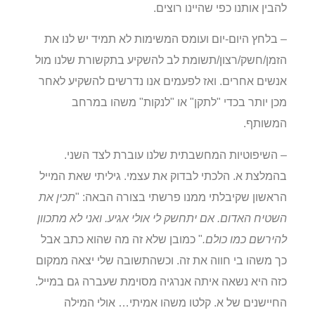
להבין אותנו כפי שהיינו רוצים.
– בלחץ היום-יום ועומס המשימות לא תמיד יש לנו את
הזמן/חשק/רצון/תשומת לב להשקיע בתקשורת שלנו מול
אנשים אחרים. ואז לפעמים אנו נדרשים להשקיע לאחר
מכן יותר בכדי "לתקן" או "לנקות" משהו במרחב
המשותף.
– השיפוטיות המחשבתית שלנו עוברת לצד השני.
בהמלצת א. הלכתי לבדוק את עצמי. גיליתי שאת המייל
הראשון שקיבלתי ממנו פרשתי בצורה הבאה: "
תכין את
השטיח האדום. אם יתחשק לי אולי אגיע. ואני לא מתכוון
להירשם כמו כולם.
" כמובן שלא זה מה שהוא כתב אבל
כך משהו בי חווה את זה. וכשהתשובה שלי יצאה ממקום
כזה היא נשאה איתה אנרגיה מסוימת שעברה גם במייל.
החיישנים של א. קלטו משהו אמיתי… אולי המילה