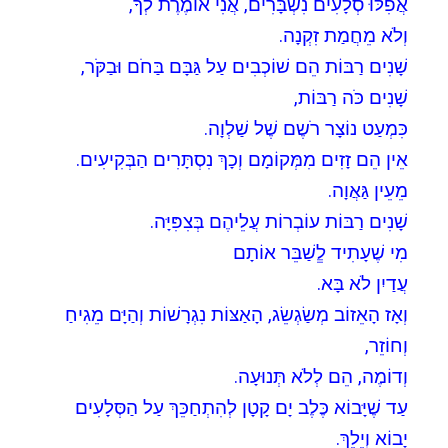
אֲפִלּוּ סְלָעִים נִשְׁבָּרִים, אֲנִי אוֹמֶרֶת לְךָ,
וְלֹא מֵחֲמַת זִקְנָה.
שָׁנִים רַבּוֹת הֵם שׁוֹכְבִים עַל גַּבָּם בַּחֹם וּבַקֹּר,
שָׁנִים כֹּה רַבּוֹת,
כִּמְעַט נוֹצָר רֹשֶם שֶׁל שַׁלְוָה.
אֵין הֵם זָזִים מִמְּקוֹמָם וְכָךְ נִסְתָּרִים הַבְּקִיעִים.
מֵעֵין גַּאֲוָה.
שָׁנִים רַבּוֹת עוֹבְרוֹת עֲלֵיהֶם בְּצִפִּיָּה.
מִי שֶׁעָתִיד לְְְשַׁבֵּר אוֹתָם
עֲדַיִן לֹא בָּא.
וְאָז הָאֵזוֹב מְשַׂגְשֵׂג, הָאַצּוֹת נִגְרָשׁוֹת וְהַיָּם מֵגִיחַ
וְחוֹזֵר,
וְדוֹמֶה, הֵם לְלֹא תְּנוּעָה.
עַד שֶׁיָּבוֹא כֶּלֶב יָם קָטָן לְהִתְחַכֵּךְ עַל הַסְּלָעִים
יָבוֹא וְיֵלֵךְ.