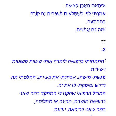
וּפִתְאֹם הָאֶבֶן פְּצוּעָה.
אָמַרְתִּי לְךָ, כְּשֶׁסְּלָעִים נִשְׁבָּרִים זֶה קוֹרֶה
בְּהַפְתָּעָה.
וּמַה גַּם אֲנָשִׁים.
**
2.
"התמחותי ברפואה לימדה אותי שיטות פשוטות
וישירות.
פגשתי מישהו, אבחנתי את בעייתו, החלטתי מה
נדרש וסיפקתי לו את זה.
המודל הרפואי שהקנו לי התמקד במה שאני
כרופאה חושבת, מבינה או מחליטה,
במה שאני כרופאה, יודעת.