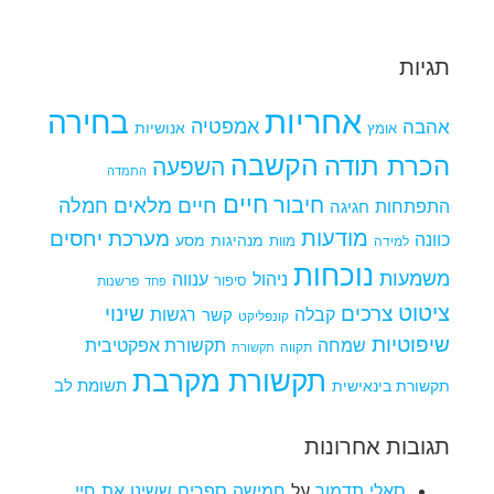
תגיות
אחריות
בחירה
אמפטיה
אהבה
אומץ
אנושיות
הקשבה
הכרת תודה
השפעה
התמדה
חיים
חיבור
חיים מלאים
חמלה
התפתחות
חגיגה
מודעות
מערכת יחסים
כוונה
מנהיגות
מסע
למידה
מוות
נוכחות
משמעות
ניהול
ענווה
סיפור
פרשנות
פחד
ציטוט
צרכים
שינוי
קבלה
רגשות
קשר
קונפליקט
שיפוטיות
שמחה
תקשורת אפקטיבית
תקווה
תקשורת
תקשורת מקרבת
תקשורת בינאישית
תשומת לב
תגובות אחרונות
סאלי תדמור
על
חמישה ספרים ששינו את חיי