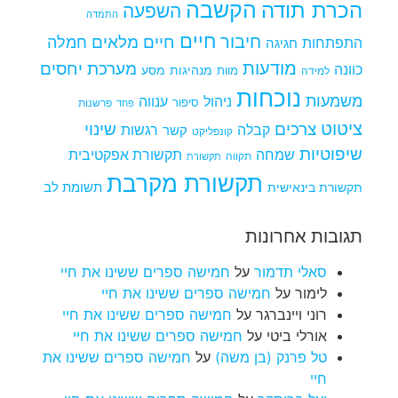
הקשבה
הכרת תודה
השפעה
התמדה
חיים
חיבור
חיים מלאים
חמלה
התפתחות
חגיגה
מודעות
מערכת יחסים
כוונה
מנהיגות
מסע
למידה
מוות
נוכחות
משמעות
ניהול
ענווה
סיפור
פרשנות
פחד
ציטוט
צרכים
שינוי
קבלה
רגשות
קשר
קונפליקט
שיפוטיות
שמחה
תקשורת אפקטיבית
תקווה
תקשורת
תקשורת מקרבת
תקשורת בינאישית
תשומת לב
תגובות אחרונות
סאלי תדמור
על
חמישה ספרים ששינו את חיי
לימור
על
חמישה ספרים ששינו את חיי
רוני ויינברגר
על
חמישה ספרים ששינו את חיי
אורלי ביטי
על
חמישה ספרים ששינו את חיי
טל פרנק (בן משה)
על
חמישה ספרים ששינו את
חיי