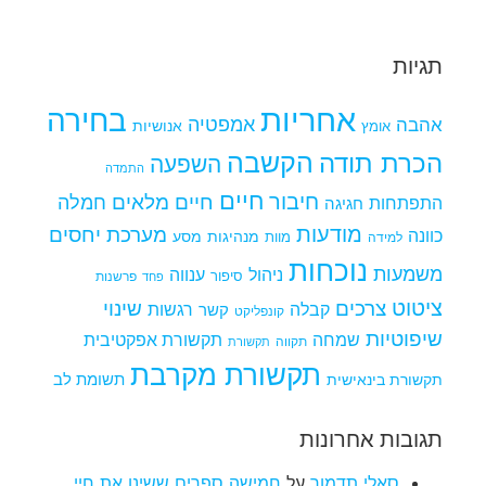
תגיות
אחריות
בחירה
אמפטיה
אהבה
אומץ
אנושיות
הקשבה
הכרת תודה
השפעה
התמדה
חיים
חיבור
חיים מלאים
חמלה
התפתחות
חגיגה
מודעות
מערכת יחסים
כוונה
מנהיגות
מסע
למידה
מוות
נוכחות
משמעות
ניהול
ענווה
סיפור
פרשנות
פחד
ציטוט
צרכים
שינוי
קבלה
רגשות
קשר
קונפליקט
שיפוטיות
שמחה
תקשורת אפקטיבית
תקווה
תקשורת
תקשורת מקרבת
תקשורת בינאישית
תשומת לב
תגובות אחרונות
סאלי תדמור
על
חמישה ספרים ששינו את חיי