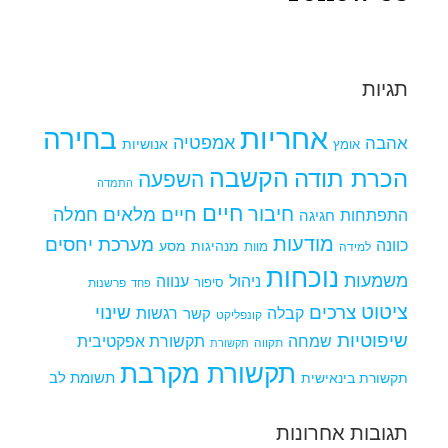
תגיות
אחריות
בחירה
אמפטיה
אהבה
אומץ
אנושיות
הקשבה
הכרת תודה
השפעה
התמדה
חיים
חיבור
חיים מלאים
חמלה
התפתחות
חגיגה
מודעות
מערכת יחסים
כוונה
מנהיגות
מסע
למידה
מוות
נוכחות
משמעות
ניהול
ענווה
סיפור
פרשנות
פחד
ציטוט
צרכים
שינוי
קבלה
רגשות
קשר
קונפליקט
שיפוטיות
שמחה
תקשורת אפקטיבית
תקווה
תקשורת
תקשורת מקרבת
תקשורת בינאישית
תשומת לב
תגובות אחרונות