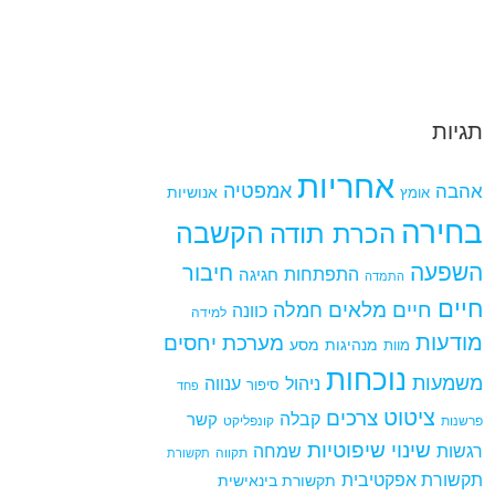
תגיות
אחריות
אמפטיה
אהבה
אומץ
אנושיות
בחירה
הקשבה
הכרת תודה
השפעה
חיבור
התפתחות
חגיגה
התמדה
חיים
חיים מלאים
חמלה
כוונה
למידה
מודעות
מערכת יחסים
מנהיגות
מסע
מוות
נוכחות
משמעות
ניהול
ענווה
סיפור
פחד
ציטוט
צרכים
קבלה
קשר
פרשנות
קונפליקט
שינוי
שיפוטיות
רגשות
שמחה
תקווה
תקשורת
תקשורת אפקטיבית
תקשורת בינאישית