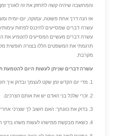
והמחשבה שיהיה קשה לתחזק את זה לאורך זמן.
אז הנה דרך אחת פשוטה, עמוקה, יום-יומית ו
עשרה דברים שמסייעים להיכנס לפחות עימותים
עשרה דברים מעשיים המסייעים להטמיע את הת
תרגמתי את המשפטים הללו בצורה חופשית מק
מקרבת.
עשרה דברים שניתן לעשות היום להטמעת ת
1. מדי יום הקדש זמן שקט לעצמך ובדוק איך חשוב לך להתייחס לעצמך ולאחרים.
2. זכרי שלכל בני האדם יש את אותם הצרכים.
3. בדוק את כוונתך: האם חשוב לך שצרכי אחרים יתמלאו באותה מידה שחשוב לך שצרכיך שלך יתמלאו?
4. כשאת מבקשת ממישהו לעשות משהו בדקי האם את באמת מבקשת או דורשת.