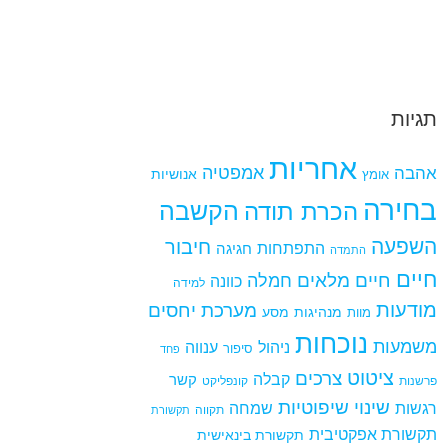
תגיות
אחריות
אמפטיה
אהבה
אומץ
אנושיות
בחירה
הקשבה
הכרת תודה
השפעה
חיבור
התפתחות
חגיגה
התמדה
חיים
חיים מלאים
חמלה
כוונה
למידה
מודעות
מערכת יחסים
מנהיגות
מסע
מוות
נוכחות
משמעות
ניהול
ענווה
סיפור
פחד
ציטוט
צרכים
קבלה
קשר
פרשנות
קונפליקט
שינוי
שיפוטיות
רגשות
שמחה
תקווה
תקשורת
תקשורת אפקטיבית
תקשורת בינאישית