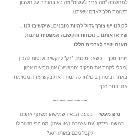
למחשבה "מה צריך לעשות" וזה בא בהכרח על חשבון
תשומת הלב לאדם שאיתנו.
לכולנו יש צורך גדול להיות מובנים..שיקשיבו לנו…
שיראו אותנו… נוכחות והקשבה אמפטית נותנות
מענה ישיר לצרכים הללו.
ויותר מכך – כשאנו מוכנים "רק" להקשיב ולנסות להבין
(מבלי לקחת את תפקיד "המושיע") אנו מביעים אמון
באחר וביטחון ביכולתו להתמודד או לבקש עזרה מסוימת
אם יבחר בכך.
~~~~~~~~~~
טיפ מעשי –
בפעם הבאה שמישהו משתף אתכם
במשהו בידקו (עם עצמכם ו/או איתו): מה הכי חשוב לו
לקבל מכם באותו רגע?