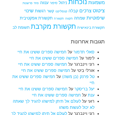
נוכחות
משמעות
ניהול
ענווה
סיפור
פרשנות
פחד
ציטוט
צרכים
שינוי
קבלה
רגשות
קשר
קונפליקט
שיפוטיות
שמחה
תקשורת אפקטיבית
תקווה
תקשורת
תקשורת מקרבת
תקשורת בינאישית
תשומת לב
תגובות אחרונות
סאלי תדמור
על
חמישה ספרים ששינו את חיי
לימור
על
חמישה ספרים ששינו את חיי
רוני ויינברגר
על
חמישה ספרים ששינו את חיי
אורלי ביטי
על
חמישה ספרים ששינו את חיי
טל פרנק (בן משה)
על
חמישה ספרים ששינו את
חיי
יעל בריסקר
על
חמישה ספרים ששינו את חיי
ענת
על
חמישה ספרים ששינו את חיי
רועי
על
לעולם אל תיתן למישהו להגיד לך שאתה
לא יכול לעשות משהו
רוני ויינברגר
על
לעולם אל תיתן למישהו להגיד לך