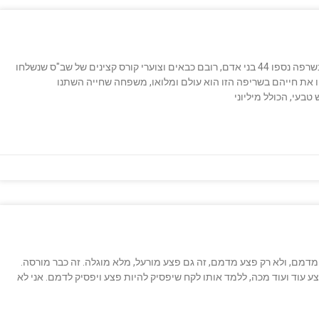
בדצבר 2010 התחוללה במשך 5 ימים שרפת ענק בכרמל.בשרפה נספו 44 בני אדם, רובם כבאים וצוערי קורס קצינים של שב"ס שנשלחו
 את חייהם בשריפה הזו הוא עולם ומלואו, משפחה שחייה השתנו
מדמם, ולא רק פצע מדמם, זה גם פצע מורעל, מלא מוגלה. זה כבר מורסה.
ע עוד ועוד מכה, ללמד אותו לקח שיפסיק להיות פצע ויפסיק לדמם. אני לא