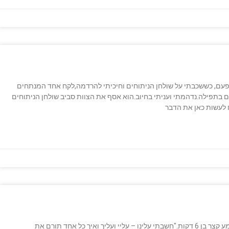
פעם, כששכבתי על שולחן הניתוחים וחיכיתי להרדמה,לקח אחד המנתחים
ם בתפילה.נדהמתי ועניתי בחיוב.הוא אסף את הצוות סביב שולחן הניתוחים
ח לעשות כאן את הדבר
הבוקר קיבלתי מחבר יקר הודעת וואטסאפ בצירוף קובץ שמע קצר בן 6 דקות."חשבתי עלינו – עליי ועליך ואיך כל אחד תורם את