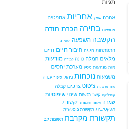
תגיות
אחריות
אמפטיה
אהבה
אומץ
בחירה
הכרת תודה
אנושיות
הקשבה
השפעה
התמדה
חיים
חיבור
חיים
התפתחות
חגיגה
מודעות
מלאים
חמלה
כוונה
למידה
מערכת יחסים
מנהיגות
מסע
מוות
נוכחות
משמעות
ניהול
ענווה
סיפור
ציטוט
צרכים
קבלה
פרשנות
פחד
שינוי
שיפוטיות
רגשות
קשר
קונפליקט
שמחה
תקשורת
תקווה
תקשורת
אפקטיבית
תקשורת בינאישית
תקשורת מקרבת
תשומת לב