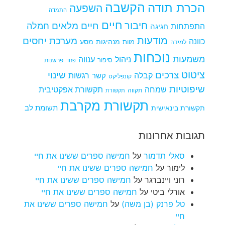
הקשבה
הכרת תודה
השפעה
התמדה
חיים
חיבור
חיים מלאים
חמלה
התפתחות
חגיגה
מודעות
מערכת יחסים
כוונה
מנהיגות
מסע
למידה
מוות
נוכחות
משמעות
ניהול
ענווה
סיפור
פרשנות
פחד
ציטוט
צרכים
שינוי
קבלה
רגשות
קשר
קונפליקט
שיפוטיות
שמחה
תקשורת אפקטיבית
תקווה
תקשורת
תקשורת מקרבת
תקשורת בינאישית
תשומת לב
תגובות אחרונות
סאלי תדמור
על
חמישה ספרים ששינו את חיי
לימור
על
חמישה ספרים ששינו את חיי
רוני ויינברגר
על
חמישה ספרים ששינו את חיי
אורלי ביטי
על
חמישה ספרים ששינו את חיי
טל פרנק (בן משה)
על
חמישה ספרים ששינו את
חיי