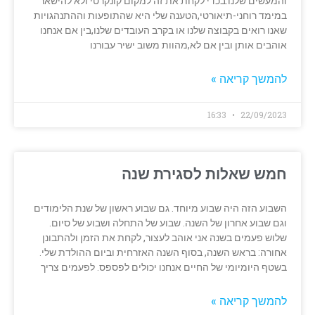
והמעשים שלנו.בכדי לקחת את זה למקום קונקרטי ולא להישאר
במימד רוחני-תיאורטי,הטענה שלי היא שהתופעות וההתנהגויות
שאנו רואים בקבוצה שלנו או בקרב העובדים שלנו,בין אם אנחנו
אוהבים אותן ובין אם לא,מהוות משוב ישיר עבורנו
להמשך קריאה »
16:33
22/09/2023
חמש שאלות לסגירת שנה
השבוע הזה היה שבוע מיוחד. גם שבוע ראשון של שנת הלימודים
וגם שבוע אחרון של השנה. שבוע של התחלה ושבוע של סיום.
שלוש פעמים בשנה אני אוהב לעצור, לקחת את הזמן ולהתבונן
אחורה: בראש השנה, בסוף השנה האזרחית וביום ההולדת שלי.
בשטף היומיומי של החיים אנחנו יכולים לפספס. לפעמים צריך
להמשך קריאה »