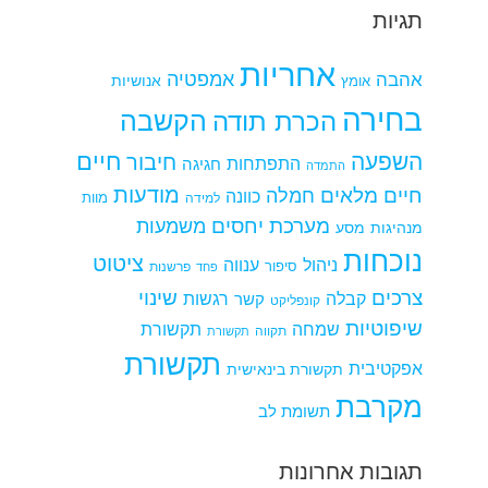
תגיות
אחריות
אמפטיה
אהבה
אומץ
אנושיות
בחירה
הקשבה
הכרת תודה
חיים
השפעה
חיבור
התפתחות
חגיגה
התמדה
מודעות
חיים מלאים
חמלה
כוונה
למידה
מוות
מערכת יחסים
משמעות
מנהיגות
מסע
נוכחות
ציטוט
ניהול
ענווה
סיפור
פרשנות
פחד
צרכים
שינוי
קבלה
רגשות
קשר
קונפליקט
שיפוטיות
שמחה
תקשורת
תקווה
תקשורת
תקשורת
אפקטיבית
תקשורת בינאישית
מקרבת
תשומת לב
תגובות אחרונות