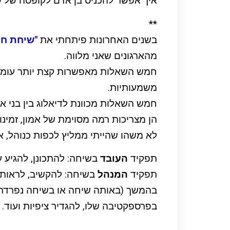
איך אפשר להכניס בן אדם לקופסה של ש
**
בשנים האחרונות פיתחתי את
"שיחת ח
מהארגונים שאני מלווה.
חמש השאלות מאפשרות קצת יותר עומק ו
משמעותיות.
חמש השאלות מכוונת לדיאלוג בין בני א
הן מצריכות רמה מסוימת של אמון, זמינות
לא משהו שהייתי ממליץ לכפות כנוהל, 
תפקיד
העובד
בשיחה: להתכונן, להגיע 
תפקיד
המנהל
בשיחה: להקשיב, לראות א
בהמשך (באותה שיחה או בשיחה נפרדת
בפרספקטיבה שלו, להגדיר ציפיות ועוד.