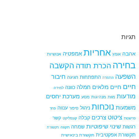
תגיות
אחריות
אמפטיה
אהבה
אומץ
אנושיות
בחירה
הקשבה
הכרת תודה
השפעה
חיבור
התפתחות
חגיגה
התמדה
חיים
חיים מלאים
חמלה
כוונה
למידה
מודעות
מערכת יחסים
מנהיגות
מסע
מוות
נוכחות
משמעות
ניהול
ענווה
סיפור
פחד
ציטוט
צרכים
קבלה
קשר
פרשנות
קונפליקט
שינוי
שיפוטיות
רגשות
שמחה
תקווה
תקשורת
תקשורת אפקטיבית
תקשורת בינאישית