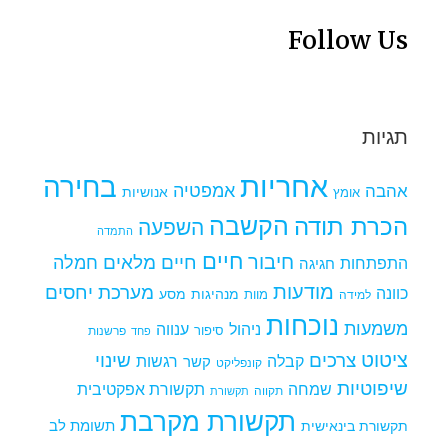
Follow Us
תגיות
אחריות
בחירה
אמפטיה
אהבה
אומץ
אנושיות
הקשבה
הכרת תודה
השפעה
התמדה
חיים
חיבור
חיים מלאים
חמלה
התפתחות
חגיגה
מודעות
מערכת יחסים
כוונה
מנהיגות
מסע
למידה
מוות
נוכחות
משמעות
ניהול
ענווה
סיפור
פרשנות
פחד
ציטוט
צרכים
שינוי
קבלה
רגשות
קשר
קונפליקט
שיפוטיות
שמחה
תקשורת אפקטיבית
תקווה
תקשורת
תקשורת מקרבת
תקשורת בינאישית
תשומת לב