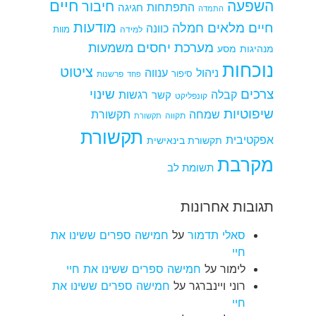
חיים
השפעה
חיבור
התפתחות
חגיגה
התמדה
מודעות
חיים מלאים
חמלה
כוונה
למידה
מוות
מערכת יחסים
משמעות
מנהיגות
מסע
נוכחות
ציטוט
ניהול
ענווה
סיפור
פרשנות
פחד
צרכים
שינוי
קבלה
רגשות
קשר
קונפליקט
שיפוטיות
שמחה
תקשורת
תקווה
תקשורת
תקשורת
אפקטיבית
תקשורת בינאישית
מקרבת
תשומת לב
תגובות אחרונות
סאלי תדמור
על
חמישה ספרים ששינו את
חיי
לימור
על
חמישה ספרים ששינו את חיי
רוני ויינברגר
על
חמישה ספרים ששינו את
חיי