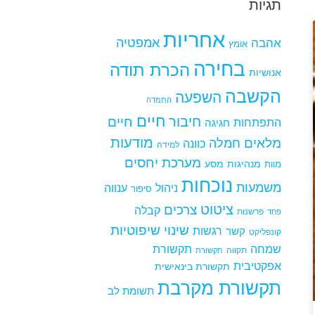
תגיות
אחריות
אמפטיה
אהבה
אומץ
בחירה
הכרת תודה
אנושיות
הקשבה
השפעה
התמדה
חיים
חיבור
חיים
התפתחות
חגיגה
מודעות
מלאים
חמלה
כוונה
למידה
מערכת יחסים
מנהיגות
מסע
מוות
נוכחות
משמעות
ניהול
ענווה
סיפור
ציטוט
צרכים
קבלה
פרשנות
פחד
שינוי
שיפוטיות
רגשות
קשר
קונפליקט
שמחה
תקשורת
תקווה
תקשורת
אפקטיבית
תקשורת בינאישית
תקשורת מקרבת
תשומת לב