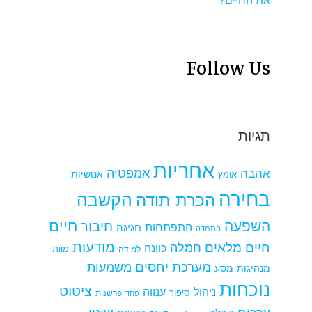
את החיים?
Follow Us
תגיות
אחריות
אמפטיה
אהבה
אומץ
אנושיות
בחירה
הקשבה
הכרת תודה
חיים
השפעה
חיבור
התפתחות
חגיגה
התמדה
מודעות
חיים מלאים
חמלה
כוונה
למידה
מוות
מערכת יחסים
משמעות
מנהיגות
מסע
נוכחות
ציטוט
ניהול
ענווה
סיפור
פרשנות
פחד