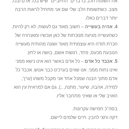
את תשומת הלב בדברים "החיוביים" שיש בכל אדם ובכל
מצב. כשתשומת הלב שלי שם אני מתחיל לראות הרבה
יותר דברים כאלו.
4. אהיה בעשייה
– חשוב מאוד גם לעשות. לא רק להיות.
כשהעשייה מגיעה מנוכחות של כאן ועכשיו ומאנרגיה של
הכרת תודה היא עוצמתית מאוד ושונה מהותית מעשייה
הנובעת מכעס, פחד, רגשות אשם, בושה או לחץ.
5. אכבד כל אדם
– כל אדם באשר הוא אינו נישא ממני
ואינו נחות ממני. אנו שווים בערכינו כבני אנוש. אכבד כל
אדם מתוך הבנה שמכל אחד אני מקבל משהו (ערך,
למידה, אהבה, שיעור, מתנה, ..). גם אם למראית עין הוא
האויב שלי או שאיני מתחבר אליו.
בסה"כ חמישה עקרונות.
דקה וחצי להבין. חיים שלמים ליישם.