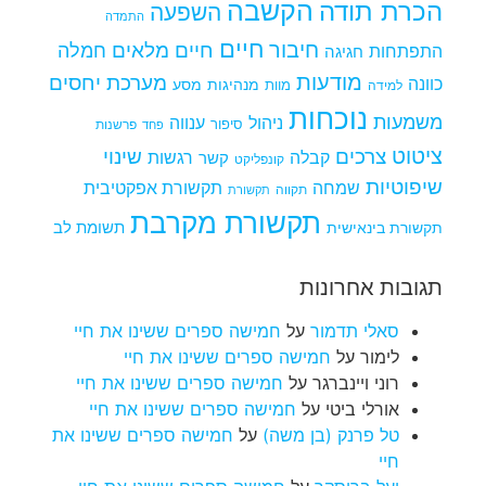
הקשבה
הכרת תודה
השפעה
התמדה
חיים
חיבור
חיים מלאים
חמלה
התפתחות
חגיגה
מודעות
מערכת יחסים
כוונה
מנהיגות
מסע
למידה
מוות
נוכחות
משמעות
ניהול
ענווה
סיפור
פרשנות
פחד
ציטוט
צרכים
שינוי
קבלה
רגשות
קשר
קונפליקט
שיפוטיות
שמחה
תקשורת אפקטיבית
תקווה
תקשורת
תקשורת מקרבת
תקשורת בינאישית
תשומת לב
תגובות אחרונות
סאלי תדמור
על
חמישה ספרים ששינו את חיי
לימור
על
חמישה ספרים ששינו את חיי
רוני ויינברגר
על
חמישה ספרים ששינו את חיי
אורלי ביטי
על
חמישה ספרים ששינו את חיי
טל פרנק (בן משה)
על
חמישה ספרים ששינו את
חיי