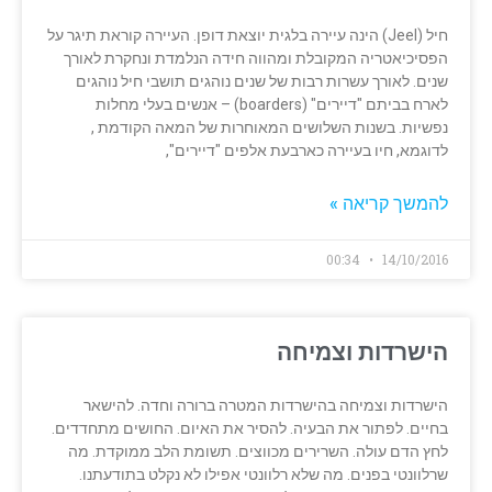
חיל (Jeel) הינה עיירה בלגית יוצאת דופן. העיירה קוראת תיגר על
הפסיכיאטריה המקובלת ומהווה חידה הנלמדת ונחקרת לאורך
שנים. לאורך עשרות רבות של שנים נוהגים תושבי חיל נוהגים
לארח בביתם "דיירים" (boarders) – אנשים בעלי מחלות
נפשיות. בשנות השלושים המאוחרות של המאה הקודמת ,
לדוגמא, חיו בעיירה כארבעת אלפים "דיירים",
להמשך קריאה »
00:34
14/10/2016
הישרדות וצמיחה
הישרדות וצמיחה בהישרדות המטרה ברורה וחדה. להישאר
בחיים. לפתור את הבעיה. להסיר את האיום. החושים מתחדדים.
לחץ הדם עולה. השרירים מכווצים. תשומת הלב ממוקדת. מה
שרלוונטי בפנים. מה שלא רלוונטי אפילו לא נקלט בתודעתנו.