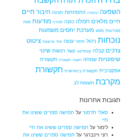
הקשבה
הכרת תודה
חיים
השפעה
חיבור
התפתחות
חגיגה
התמדה
מודעות
חיים מלאים
חמלה
כוונה
למידה
מוות
מערכת יחסים
משמעות
מנהיגות
מסע
נוכחות
ציטוט
ניהול
ענווה
סיפור
פרשנות
פחד
צרכים
שינוי
קבלה
רגשות
קשר
קונפליקט
שיפוטיות
שמחה
תקשורת
תקווה
תקשורת
תקשורת
אפקטיבית
תקשורת בינאישית
מקרבת
תשומת לב
תגובות אחרונות
סאלי תדמור
על
חמישה ספרים ששינו את
חיי
לימור
על
חמישה ספרים ששינו את חיי
רוני ויינברגר
על
חמישה ספרים ששינו את