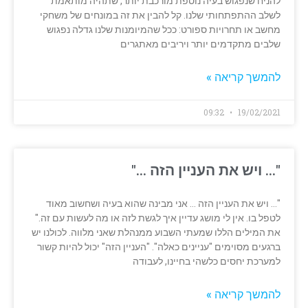
להניח שנפגוש בעיה נוספת מורכבת יותר, שתהיה מותאמת
לשלב ההתפתחותי שלנו. קל להבין את זה במונחים של משחקי
מחשב או תחרויות ספורט: ככל שהמיומנות שלנו גדלה נפגוש
שלבים מתקדמים יותר ויריבים מאתגרים
להמשך קריאה »
09:32
19/02/2021
"… ויש את העניין הזה …"
"… ויש את העניין הזה … אני מבינה שהוא בעיה ושחשוב מאוד
לטפל בו. אין לי מושג עדיין איך לגשת לזה או מה לעשות עם זה."
את המילים הללו שמעתי השבוע ממנהלת שאני מלווה. לכולנו יש
ברגעים מסוימים "עניינים כאלה". "העניין הזה" יכול להיות קשור
למערכת יחסים כלשהי בחיינו, לעבודה
להמשך קריאה »