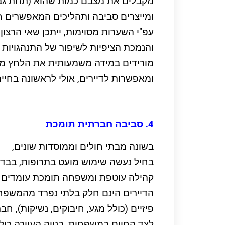
מקבלים את מצבם כמות שהוא (תחת גבו
ומייצרים סביבה ותהליכים המאפשרים חי
עפ"י השערות מסוימות, ייתכן שאי הרצון
והנמכת הציפיות לשיפור של התנהגויות 
מורידים במידה משמעותית את הלחץ 
ומאפשרות לדיירים, אולי לראשונה בחייה
4. סביבה חברתית תומכת
בשונה מבתי חולים וממוסדות שונים,
בחיל נעשה שימוש מועט בתרופות, בבדיק
קהילה עוטפת ומשפחה תומכת עומדים ב
הדיירים הינם חלק בלתי נפרד מהמשפח
פיזיים (כולל מגע, חיבוקים, נשיקות), חבר
לצד החיים במשפחות, בנויה העיירה כו