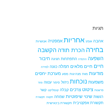
תגיות
אחריות
אמפטיה
אהבה
אומץ
אנושיות
בחירה
הקשבה
הכרת תודה
השפעה
חיבור
התפתחות
חגיגה
התמדה
חיים
חיים מלאים
חמלה
כוונה
למידה
מודעות
מערכת יחסים
מנהיגות
מסע
מוות
נוכחות
משמעות
ניהול
ענווה
סיפור
פחד
ציטוט
צרכים
קבלה
קשר
פרשנות
קונפליקט
שינוי
שיפוטיות
רגשות
שמחה
תקווה
תקשורת
תקשורת אפקטיבית
תקשורת בינאישית