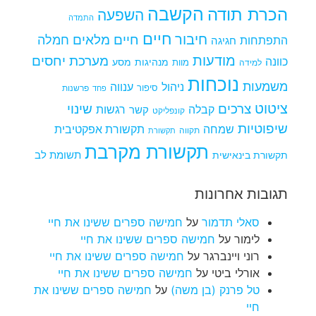
הקשבה
הכרת תודה
השפעה
התמדה
חיים
חיבור
חיים מלאים
חמלה
התפתחות
חגיגה
מודעות
מערכת יחסים
כוונה
מנהיגות
מסע
למידה
מוות
נוכחות
משמעות
ניהול
ענווה
סיפור
פרשנות
פחד
ציטוט
צרכים
שינוי
קבלה
רגשות
קשר
קונפליקט
שיפוטיות
שמחה
תקשורת אפקטיבית
תקווה
תקשורת
תקשורת מקרבת
תקשורת בינאישית
תשומת לב
תגובות אחרונות
סאלי תדמור
על
חמישה ספרים ששינו את חיי
לימור
על
חמישה ספרים ששינו את חיי
רוני ויינברגר
על
חמישה ספרים ששינו את חיי
אורלי ביטי
על
חמישה ספרים ששינו את חיי
טל פרנק (בן משה)
על
חמישה ספרים ששינו את
חיי