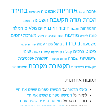
אחריות
בחירה
אמפטיה
אהבה
אומץ
אנושיות
הקשבה
הכרת תודה
השפעה
התמדה
חיים
חיבור
חיים מלאים
חמלה
התפתחות
חגיגה
מודעות
מערכת יחסים
כוונה
מנהיגות
מסע
למידה
מוות
נוכחות
משמעות
ניהול
ענווה
סיפור
פרשנות
פחד
ציטוט
צרכים
שינוי
קבלה
רגשות
קשר
קונפליקט
שיפוטיות
שמחה
תקשורת אפקטיבית
תקווה
תקשורת
תקשורת מקרבת
תקשורת בינאישית
תשומת לב
תגובות אחרונות
סאלי תדמור
על
חמישה ספרים ששינו את חיי
לימור
על
חמישה ספרים ששינו את חיי
רוני ויינברגר
על
חמישה ספרים ששינו את חיי