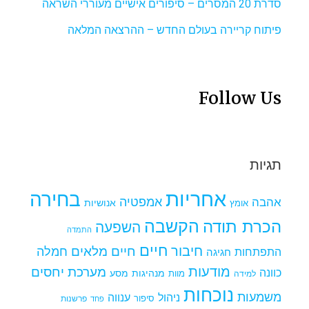
סדרת 20 המסרים – סיפורים אישיים מעוררי השראה
פיתוח קריירה בעולם החדש – ההרצאה המלאה
Follow Us
תגיות
אחריות
בחירה
אמפטיה
אהבה
אומץ
אנושיות
הקשבה
הכרת תודה
השפעה
התמדה
חיים
חיבור
חיים מלאים
חמלה
התפתחות
חגיגה
מודעות
מערכת יחסים
כוונה
מנהיגות
מסע
למידה
מוות
נוכחות
משמעות
ניהול
ענווה
סיפור
פרשנות
פחד