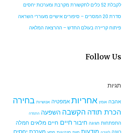
לקבלת 52 כלים לתקשורת מקרבת ומערכות יחסים
סדרת 20 המסרים – סיפורים אישיים מעוררי השראה
פיתוח קריירה בעולם החדש – ההרצאה המלאה
Follow Us
תגיות
אחריות
בחירה
אמפטיה
אהבה
אומץ
אנושיות
הקשבה
הכרת תודה
השפעה
התמדה
חיים
חיבור
חיים מלאים
חמלה
התפתחות
חגיגה
מודעות
מערכת יחסים
כוונה
מנהיגות
מסע
למידה
מוות