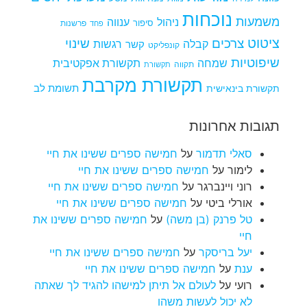
נוכחות
משמעות
ניהול
ענווה
סיפור
פרשנות
פחד
ציטוט
צרכים
שינוי
קבלה
רגשות
קשר
קונפליקט
שיפוטיות
שמחה
תקשורת אפקטיבית
תקווה
תקשורת
תקשורת מקרבת
תקשורת בינאישית
תשומת לב
תגובות אחרונות
סאלי תדמור
על
חמישה ספרים ששינו את חיי
לימור
על
חמישה ספרים ששינו את חיי
רוני ויינברגר
על
חמישה ספרים ששינו את חיי
אורלי ביטי
על
חמישה ספרים ששינו את חיי
טל פרנק (בן משה)
על
חמישה ספרים ששינו את
חיי
יעל בריסקר
על
חמישה ספרים ששינו את חיי
ענת
על
חמישה ספרים ששינו את חיי
רועי
על
לעולם אל תיתן למישהו להגיד לך שאתה
לא יכול לעשות משהו