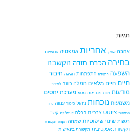
תגיות
אחריות
אמפטיה
אהבה
אומץ
אנושיות
בחירה
הקשבה
הכרת תודה
השפעה
חיבור
התפתחות
חגיגה
התמדה
חיים
חיים מלאים
חמלה
כוונה
למידה
מודעות
מערכת יחסים
מנהיגות
מסע
מוות
נוכחות
משמעות
ניהול
ענווה
סיפור
פחד
ציטוט
צרכים
קבלה
קשר
פרשנות
קונפליקט
שינוי
שיפוטיות
רגשות
שמחה
תקווה
תקשורת
תקשורת אפקטיבית
תקשורת בינאישית