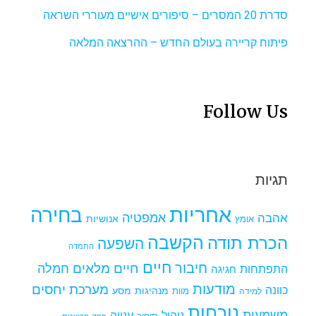
סדרת 20 המסרים – סיפורים אישיים מעוררי השראה
פיתוח קריירה בעולם החדש – ההרצאה המלאה
Follow Us
תגיות
אחריות
בחירה
אמפטיה
אהבה
אומץ
אנושיות
הקשבה
הכרת תודה
השפעה
התמדה
חיים
חיבור
חיים מלאים
חמלה
התפתחות
חגיגה
מודעות
מערכת יחסים
כוונה
מנהיגות
מסע
למידה
מוות
נוכחות
משמעות
ניהול
ענווה