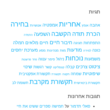
תגיות
אחריות
בחירה
אמפטיה
אהבה
אומץ
אנושיות
הקשבה
הכרת תודה
השפעה
התמדה
חיים
חיבור
חיים מלאים
חמלה
התפתחות
חגיגה
מודעות
מערכת יחסים
כוונה
מנהיגות
מסע
למידה
מוות
נוכחות
משמעות
ניהול
ענווה
סיפור
פרשנות
פחד
ציטוט
צרכים
שינוי
קבלה
רגשות
קשר
קונפליקט
שיפוטיות
שמחה
תקשורת אפקטיבית
תקווה
תקשורת
תקשורת מקרבת
תקשורת בינאישית
תשומת לב
תגובות אחרונות
סאלי תדמור
על
חמישה ספרים ששינו את חיי