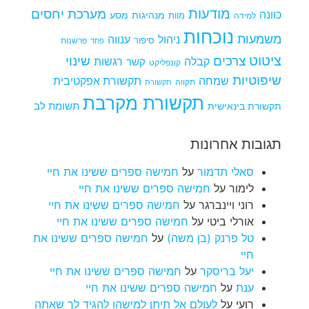
מודעות
מערכת יחסים
כוונה
מנהיגות
מסע
למידה
מוות
נוכחות
משמעות
ניהול
ענווה
סיפור
פרשנות
פחד
ציטוט
צרכים
שינוי
קבלה
רגשות
קשר
קונפליקט
שיפוטיות
שמחה
תקשורת אפקטיבית
תקווה
תקשורת
תקשורת מקרבת
תקשורת בינאישית
תשומת לב
תגובות אחרונות
סאלי תדמור
על
חמישה ספרים ששינו את חיי
לימור
על
חמישה ספרים ששינו את חיי
רוני ויינברגר
על
חמישה ספרים ששינו את חיי
אורלי ביטי
על
חמישה ספרים ששינו את חיי
טל פרנק (בן משה)
על
חמישה ספרים ששינו את
חיי
יעל בריסקר
על
חמישה ספרים ששינו את חיי
ענת
על
חמישה ספרים ששינו את חיי
רועי
על
לעולם אל תיתן למישהו להגיד לך שאתה