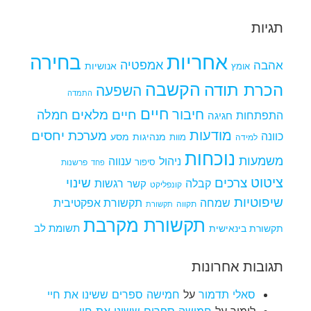
תגיות
אחריות
בחירה
אמפטיה
אהבה
אומץ
אנושיות
הקשבה
הכרת תודה
השפעה
התמדה
חיים
חיבור
חיים מלאים
חמלה
התפתחות
חגיגה
מודעות
מערכת יחסים
כוונה
מנהיגות
מסע
למידה
מוות
נוכחות
משמעות
ניהול
ענווה
סיפור
פרשנות
פחד
ציטוט
צרכים
שינוי
קבלה
רגשות
קשר
קונפליקט
שיפוטיות
שמחה
תקשורת אפקטיבית
תקווה
תקשורת
תקשורת מקרבת
תקשורת בינאישית
תשומת לב
תגובות אחרונות
סאלי תדמור
על
חמישה ספרים ששינו את חיי
לימור
על
חמישה ספרים ששינו את חיי