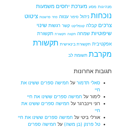
מערכת יחסים
משמעות
מנהיגות
מסע
נוכחות
ציטוט
ניהול
ענווה
סיפור
פרשנות
פחד
צרכים
שינוי
קבלה
רגשות
קשר
קונפליקט
שיפוטיות
שמחה
תקשורת
תקווה
תקשורת
תקשורת
אפקטיבית
תקשורת בינאישית
מקרבת
תשומת לב
תגובות אחרונות
סאלי תדמור
על
חמישה ספרים ששינו את
חיי
לימור
על
חמישה ספרים ששינו את חיי
רוני ויינברגר
על
חמישה ספרים ששינו את
חיי
אורלי ביטי
על
חמישה ספרים ששינו את חיי
טל פרנק (בן משה)
על
חמישה ספרים