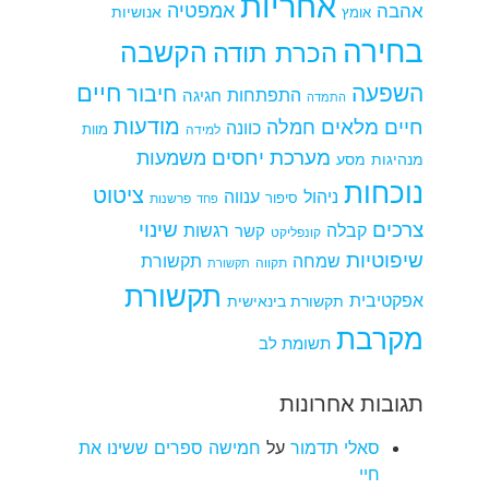
אחריות
אמפטיה
אהבה
אומץ
אנושיות
בחירה
הקשבה
הכרת תודה
חיים
השפעה
חיבור
התפתחות
חגיגה
התמדה
מודעות
חיים מלאים
חמלה
כוונה
למידה
מוות
מערכת יחסים
משמעות
מנהיגות
מסע
נוכחות
ציטוט
ניהול
ענווה
סיפור
פרשנות
פחד
צרכים
שינוי
קבלה
רגשות
קשר
קונפליקט
שיפוטיות
שמחה
תקשורת
תקווה
תקשורת
תקשורת
אפקטיבית
תקשורת בינאישית
מקרבת
תשומת לב
תגובות אחרונות
סאלי תדמור
על
חמישה ספרים ששינו את
חיי