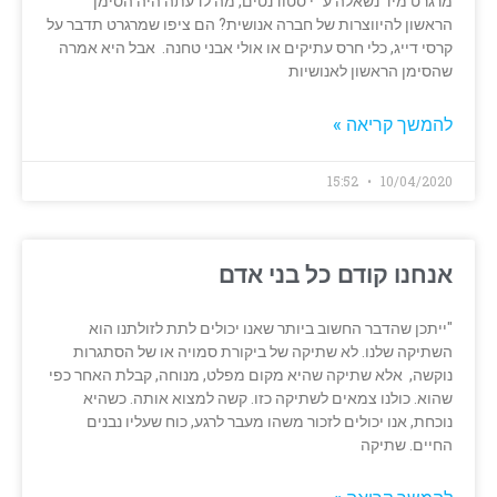
מרגרט מיד נשאלה ע״י סטודנטים, מה לדעתה היה הסימן
הראשון להיווצרות של חברה אנושית? הם ציפו שמרגרט תדבר על
קרסי דייג, כלי חרס עתיקים או אולי אבני טחנה. אבל היא אמרה
שהסימן הראשון לאנושיות
להמשך קריאה »
15:52
10/04/2020
אנחנו קודם כל בני אדם
"ייתכן שהדבר החשוב ביותר שאנו יכולים לתת לזולתנו הוא
השתיקה שלנו. לא שתיקה של ביקורת סמויה או של הסתגרות
נוקשה, אלא שתיקה שהיא מקום מפלט, מנוחה, קבלת האחר כפי
שהוא. כולנו צמאים לשתיקה כזו. קשה למצוא אותה. כשהיא
נוכחת, אנו יכולים לזכור משהו מעבר לרגע, כוח שעליו נבנים
החיים. שתיקה