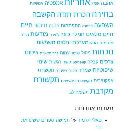
אחריות
אמפטיה
אהבה
אומץ
אנושיות
בחירה
הקשבה
הכרת תודה
חיים
השפעה
חיבור
התפתחות
חגיגה
התמדה
מודעות
חיים מלאים
חמלה
כוונה
למידה
מוות
מערכת יחסים
משמעות
מנהיגות
מסע
נוכחות
ציטוט
ניהול
ענווה
סיפור
פרשנות
פחד
צרכים
שינוי
קבלה
רגשות
קשר
קונפליקט
שיפוטיות
שמחה
תקשורת
תקווה
תקשורת
תקשורת
אפקטיבית
תקשורת בינאישית
מקרבת
תשומת לב
תגובות אחרונות
סאלי תדמור
על
חמישה ספרים ששינו את
חיי