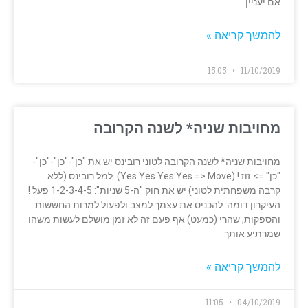
אם יעניין
להמשך קריאה »
15:05
11/10/2019
מחויבות שניה* לשנה הקרובה
מחויבות שניה* לשנה הקרובה לטוני רובינס יש את "כן"-"כן"-"כן"-
"כן" => זוז ! (Yes Yes Yes Yes => Move). למל רובינס (ללא
קרבה משפחתית לטוני) יש את חוק "ה-5 שניות": 1-2-3-4-5 פעל !
העיקרון דומה: להכניס את עצמך למצב ולפעול למרות החששות
והספקות, שהרי (כמעט) אף פעם זה לא זמן מושלם לעשות משהו
שמרתיע אותך
להמשך קריאה »
11:05
04/10/2019