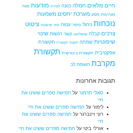
מודעות
חיים מלאים
חמלה
כוונה
למידה
מוות
מערכת יחסים
משמעות
מנהיגות
מסע
נוכחות
ציטוט
ניהול
ענווה
סיפור
פרשנות
פחד
צרכים
שינוי
קבלה
רגשות
קשר
קונפליקט
שיפוטיות
שמחה
תקשורת
תקווה
תקשורת
תקשורת
אפקטיבית
תקשורת בינאישית
מקרבת
תשומת לב
תגובות אחרונות
סאלי תדמור
על
חמישה ספרים ששינו את
חיי
לימור
על
חמישה ספרים ששינו את חיי
רוני ויינברגר
על
חמישה ספרים ששינו את
חיי
אורלי ביטי
על
חמישה ספרים ששינו את חיי