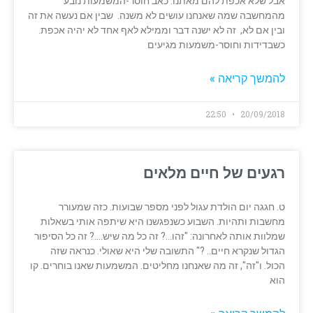
אבל שלא אכפת להם מאתנו. כאב חוסר-המשמעות נובע
מהמחשבה שמה שאנחנו עושים לא משנה. שבין אם נעשה את זה
ובין אם לא, זה לא ישנה דבר וממילא לאף אחד לא יהיה אכפת.
כשבדידות וחוסר-משמעות מגיעים
להמשך קריאה »
22:50
20/09/2018
רגעים של חיים מלאים
ט. חגגה יום הולדת עגול לפני מספר שבועות. כזה שמעורר
מחשבות ותהיות. השבוע כשנפגשנו היא שיתפה אותי בשאלות
שמלוות אותה לאחרונה: "זהו…? זה כל מה שיש….? זה כל הסיפור
הגדול שנקרא חיים.. ?" התשובה שלי היא שאולי. כנראה שזה
הכול. ו"זה", זה מה שאנחנו מחליטים. המשמעות שאנו בוחרים. קו
הוא