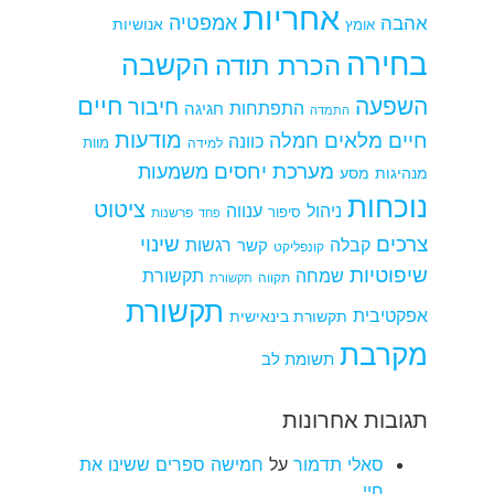
אחריות
אמפטיה
אהבה
אומץ
אנושיות
בחירה
הקשבה
הכרת תודה
חיים
השפעה
חיבור
התפתחות
חגיגה
התמדה
מודעות
חיים מלאים
חמלה
כוונה
למידה
מוות
מערכת יחסים
משמעות
מנהיגות
מסע
נוכחות
ציטוט
ניהול
ענווה
סיפור
פרשנות
פחד
צרכים
שינוי
קבלה
רגשות
קשר
קונפליקט
שיפוטיות
שמחה
תקשורת
תקווה
תקשורת
תקשורת
אפקטיבית
תקשורת בינאישית
מקרבת
תשומת לב
תגובות אחרונות
סאלי תדמור
על
חמישה ספרים ששינו את
חיי