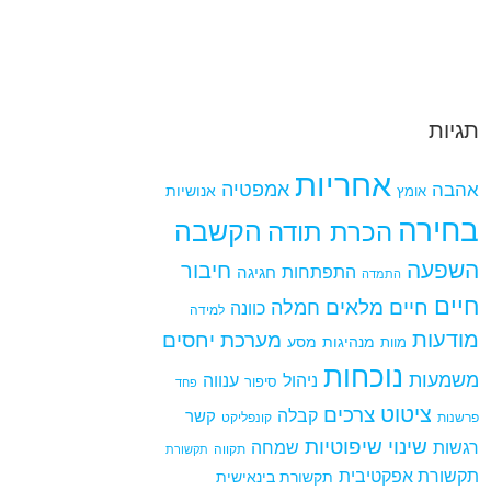
תגיות
אחריות
אמפטיה
אהבה
אומץ
אנושיות
בחירה
הקשבה
הכרת תודה
השפעה
חיבור
התפתחות
חגיגה
התמדה
חיים
חיים מלאים
חמלה
כוונה
למידה
מודעות
מערכת יחסים
מנהיגות
מסע
מוות
נוכחות
משמעות
ניהול
ענווה
סיפור
פחד
ציטוט
צרכים
קבלה
קשר
פרשנות
קונפליקט
שינוי
שיפוטיות
רגשות
שמחה
תקווה
תקשורת
תקשורת אפקטיבית
תקשורת בינאישית