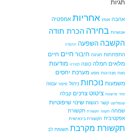
תגיות
אחריות
אמפטיה
אהבה
אומץ
בחירה
הכרת תודה
אנושיות
הקשבה
השפעה
התמדה
חיים
חיבור
חיים
התפתחות
חגיגה
מודעות
מלאים
חמלה
כוונה
למידה
מערכת יחסים
מנהיגות
מסע
מוות
נוכחות
משמעות
ניהול
ענווה
סיפור
ציטוט
צרכים
קבלה
פרשנות
פחד
שינוי
שיפוטיות
רגשות
קשר
קונפליקט
שמחה
תקשורת
תקווה
תקשורת
אפקטיבית
תקשורת בינאישית
תקשורת מקרבת
תשומת לב