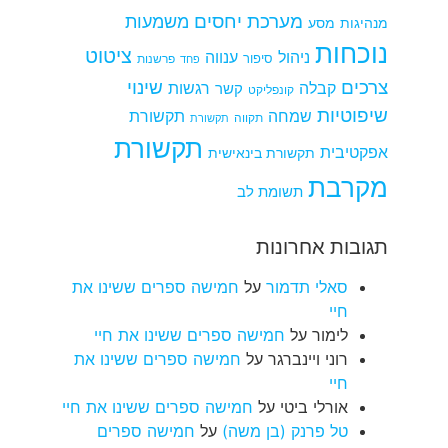
מערכת יחסים
משמעות
מנהיגות
מסע
נוכחות
ציטוט
ניהול
ענווה
סיפור
פרשנות
פחד
צרכים
שינוי
קבלה
רגשות
קשר
קונפליקט
שיפוטיות
שמחה
תקשורת
תקווה
תקשורת
תקשורת
אפקטיבית
תקשורת בינאישית
מקרבת
תשומת לב
תגובות אחרונות
סאלי תדמור
על
חמישה ספרים ששינו את
חיי
לימור
על
חמישה ספרים ששינו את חיי
רוני ויינברגר
על
חמישה ספרים ששינו את
חיי
אורלי ביטי
על
חמישה ספרים ששינו את חיי
טל פרנק (בן משה)
על
חמישה ספרים