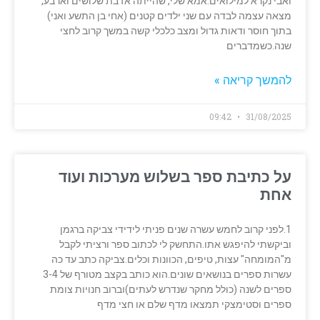
ואבי נקרא למילואים.אמא שלי, שהייתה אז בת שלושים וארבע,
מצאה עצמה לבדה עם שני ילדים קטנים (אחי בן התשע ואני)
בתוך חוסר ודאות גדול ומצב כלכלי קשה במשך קרוב לחצי
שנה.כשמדברים
להמשך קריאה »
09:42
31/08/2025
על כתיבת ספר בשלוש מערכות ועוד
אחת
1.לפני קרוב לחמש עשרה שנים פניתי לידידי צביקה ברגמן
וביקשתי להיפגש אתו.התחשק לי לכתוב ספר ורציתי לקבל
מ"המומחה" עצות, טיפים, הכוונות וכלים.צביקה כתב עד כה
עשרות ספרים בנושאים שונים.הוא כותב בקצב מטורף של 3-4
ספרים לשנה (כולל מחקר שנדרש לעתים)וברוב חנויות צומת
ספרים וסטימצקי תמצאו מדף שלם או חצי מדף