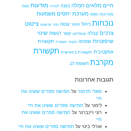
מודעות
חיים מלאים
חמלה
כוונה
למידה
מוות
מערכת יחסים
משמעות
מנהיגות
מסע
נוכחות
ציטוט
ניהול
ענווה
סיפור
פרשנות
פחד
צרכים
שינוי
קבלה
רגשות
קשר
קונפליקט
שיפוטיות
שמחה
תקשורת
תקווה
תקשורת
תקשורת
אפקטיבית
תקשורת בינאישית
מקרבת
תשומת לב
תגובות אחרונות
סאלי תדמור
על
חמישה ספרים ששינו את
חיי
לימור
על
חמישה ספרים ששינו את חיי
רוני ויינברגר
על
חמישה ספרים ששינו את
חיי
אורלי ביטי
על
חמישה ספרים ששינו את חיי