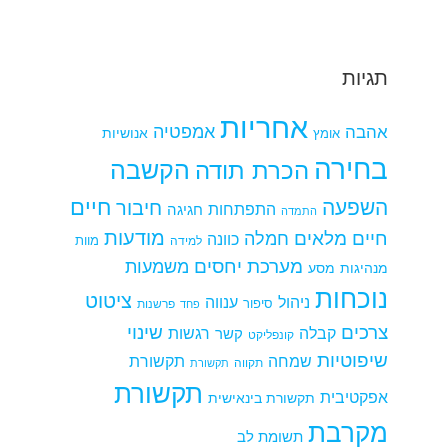
תגיות
אחריות
אמפטיה
אהבה
אומץ
אנושיות
בחירה
הקשבה
הכרת תודה
חיים
השפעה
חיבור
התפתחות
חגיגה
התמדה
מודעות
חיים מלאים
חמלה
כוונה
למידה
מוות
מערכת יחסים
משמעות
מנהיגות
מסע
נוכחות
ציטוט
ניהול
ענווה
סיפור
פרשנות
פחד
צרכים
שינוי
קבלה
רגשות
קשר
קונפליקט
שיפוטיות
שמחה
תקשורת
תקווה
תקשורת
תקשורת
אפקטיבית
תקשורת בינאישית
מקרבת
תשומת לב