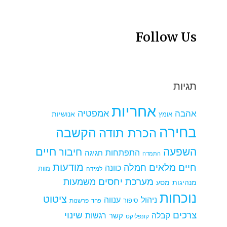
Follow Us
תגיות
אחריות
אמפטיה
אהבה
אומץ
אנושיות
בחירה
הקשבה
הכרת תודה
חיים
השפעה
חיבור
התפתחות
חגיגה
התמדה
מודעות
חיים מלאים
חמלה
כוונה
למידה
מוות
מערכת יחסים
משמעות
מנהיגות
מסע
נוכחות
ציטוט
ניהול
ענווה
סיפור
פרשנות
פחד
צרכים
שינוי
קבלה
רגשות
קשר
קונפליקט