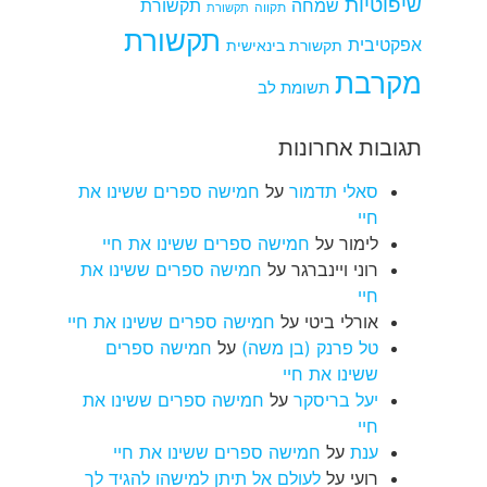
שיפוטיות
שמחה
תקשורת
תקווה
תקשורת
תקשורת
אפקטיבית
תקשורת בינאישית
מקרבת
תשומת לב
תגובות אחרונות
סאלי תדמור
על
חמישה ספרים ששינו את
חיי
לימור
על
חמישה ספרים ששינו את חיי
רוני ויינברגר
על
חמישה ספרים ששינו את
חיי
אורלי ביטי
על
חמישה ספרים ששינו את חיי
טל פרנק (בן משה)
על
חמישה ספרים
ששינו את חיי
יעל בריסקר
על
חמישה ספרים ששינו את
חיי
ענת
על
חמישה ספרים ששינו את חיי
רועי
על
לעולם אל תיתן למישהו להגיד לך